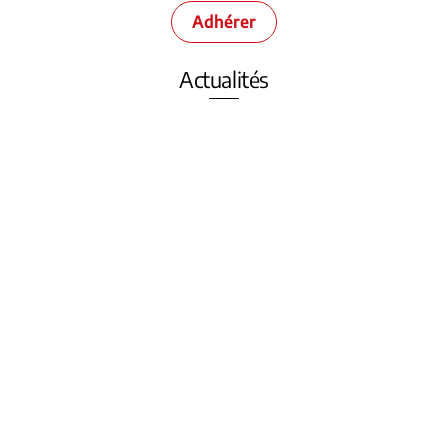
Adhérer
Actualités
Un accord trouvé avec le Montreux Comedy
Festival
Montreux Comedy Festival et l’URH signent un accord