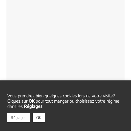
Vous prendrez bien quelques cookies lors de votre visite?
Cliquez sur
OK
pour tout manger ou choisissez votre régime
dans les
Réglages
.
Réglages
OK