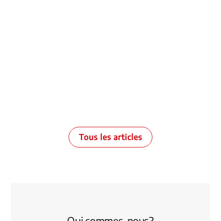
et contribuer à la reconnaissance de l’humour comme un
art vivant singulier. Représentation – Représenter et
défendre les intérêts de ses membres auprès des
autorités, des institutions et des partenaires
professionnels. […]
Lire la suite
Tous les articles
Qui sommes-nous?