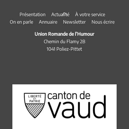
Back
Présentation
Actualité
À votre service
To
On en parle
Annuaire
Newsletter
Nous écrire
Top
Union Romande de l’Humour
Chemin du Flamy 2B
1041 Poliez-Pittet