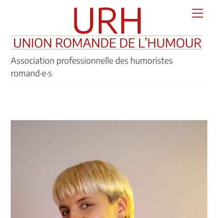
Skip
Men
to
content
Association professionnelle des humoristes
romand·e·s