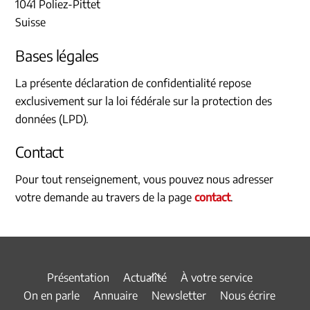
1041 Poliez-Pittet
Suisse
Bases légales
La présente déclaration de confidentialité repose
exclusivement sur la loi fédérale sur la protection des
données (LPD).
Contact
Pour tout renseignement, vous pouvez nous adresser
votre demande au travers de la page
contact
.
Back
Présentation
Actualité
À votre service
To
On en parle
Annuaire
Newsletter
Nous écrire
Top