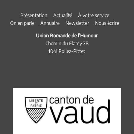
Back
Présentation
Actualité
À votre service
To
On en parle
Annuaire
Newsletter
Nous écrire
Top
Union Romande de l’Humour
Chemin du Flamy 2B
1041 Poliez-Pittet