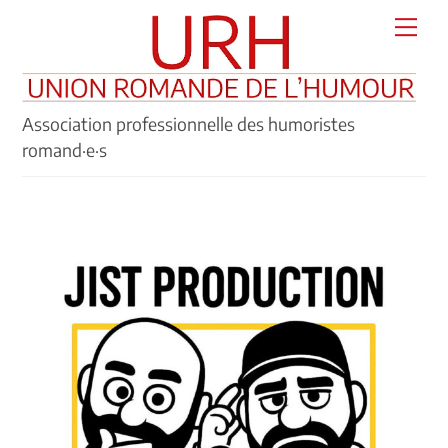
Skip
Men
to
content
Association professionnelle des humoristes
romand·e·s