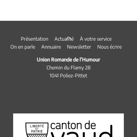
Back
Présentation
Actualité
À votre service
To
On en parle
Annuaire
Newsletter
Nous écrire
Top
Union Romande de l’Humour
Chemin du Flamy 2B
1041 Poliez-Pittet