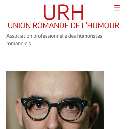
Skip
Men
to
content
Association professionnelle des humoristes
romand·e·s