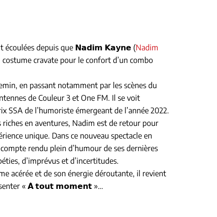
coulées depuis que 𝗡𝗮𝗱𝗶𝗺 𝗞𝗮𝘆𝗻𝗲 (
Nadim
 costume cravate pour le confort d’un combo
chemin, en passant notamment par les scènes du
tennes de Couleur 3 et One FM. Il se voit
rix SSA de l’humoriste émergeant de l’année 2022.
s riches en aventures, Nadim est de retour pour
périence unique. Dans ce nouveau spectacle en
un compte rendu plein d’humour de ses dernières
éties, d’imprévus et d’incertitudes.
e acérée et de son énergie déroutante, il revient
ter « 𝗔̀ 𝘁𝗼𝘂𝘁 𝗺𝗼𝗺𝗲𝗻𝘁 »…