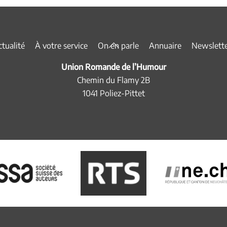
Back
tualité
À votre service
On en parle
Annuaire
Newslett
To
Union Romande de l’Humour
Top
Chemin du Flamy 2B
1041 Poliez-Pittet