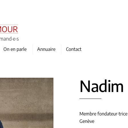
omand·e·s
On en parle
Annuaire
Contact
Nadim
Membre fondateur·trice
Genève