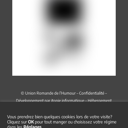
© Union Romande de l’Humour –
Confidentialité
–
Développement par
itopie informatique
– Hébergement
chez
Infomaniak
Vous prendrez bien quelques cookies lors de votre visite?
Cliquez sur
OK
pour tout manger ou choisissez votre régime
dans les
Réglages
.