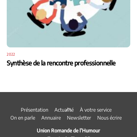
2022
Synthèse de la rencontre professionnelle
Back
Présentation
Actualité
À votre service
To
On en parle
Annuaire
Newsletter
Nous écrire
Top
Union Romande de l’Humour