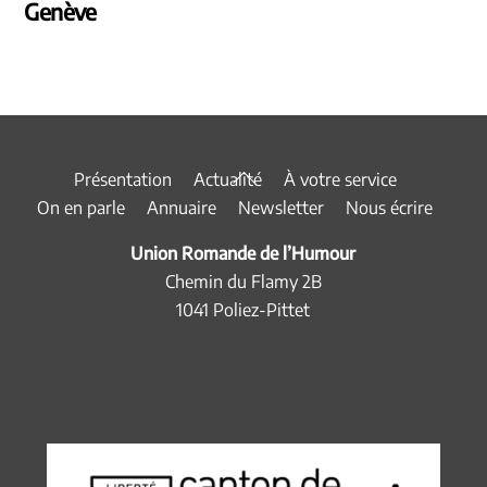
Genève
Back
Présentation
Actualité
À votre service
To
On en parle
Annuaire
Newsletter
Nous écrire
Top
Union Romande de l’Humour
Chemin du Flamy 2B
1041 Poliez-Pittet