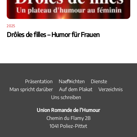
2025
Drôles de filles – Humor für Frauen
Back
Präsentation
Nachrichten
Dienste
To
Man spricht darüber
Auf dem Plakat
Verzeichnis
Top
Uns schreiben
Union Romande de l’Humour
Chemin du Flamy 2B
1041 Poliez-Pittet