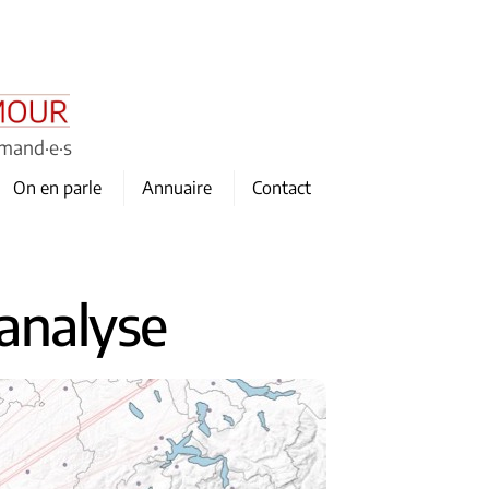
omand·e·s
On en parle
Annuaire
Contact
 analyse