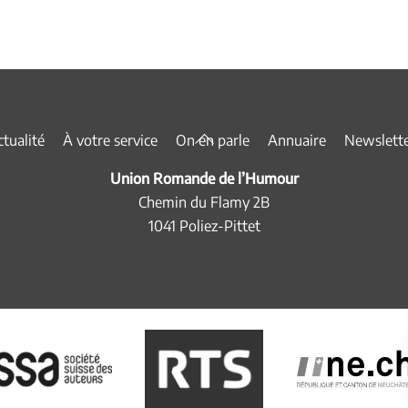
Back
tualité
À votre service
On en parle
Annuaire
Newslett
To
Union Romande de l’Humour
Top
Chemin du Flamy 2B
1041 Poliez-Pittet