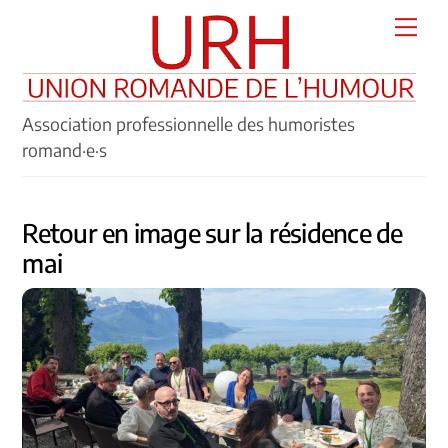
Skip
Men
to
content
Association professionnelle des humoristes
romand·e·s
Retour en image sur la résidence de
mai