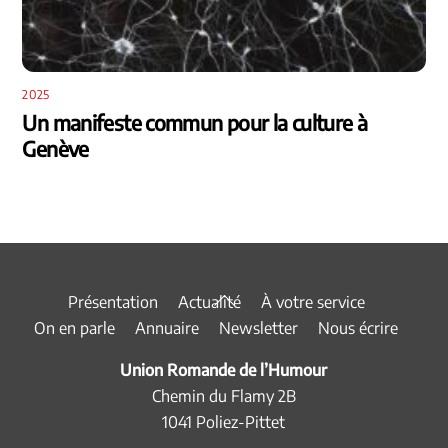
2025
Un manifeste commun pour la culture à
Genève
Back
Présentation
Actualité
À votre service
To
On en parle
Annuaire
Newsletter
Nous écrire
Top
Union Romande de l’Humour
Chemin du Flamy 2B
1041 Poliez-Pittet