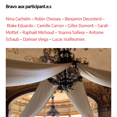
Bravo aux participant.e.s
Nina Cachelin
–
Robin Chessex
–
Benjamin Decosterd
–
Blake Eduardo
–
Camille Carron
–
Gilles Dumont
–
Sarah
Mottet
–
Raphaël Michoud
–
Yoanna Sallese
–
Antoine
Schaub
–
Damian Veiga
–
Lucas Vuilleumier
.