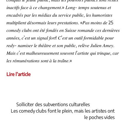
𝑖𝑛𝑎𝑐𝑡𝑖𝑓𝑠 𝑓𝑎𝑐𝑒 𝑎̀ 𝑐𝑒 𝑐ℎ𝑎𝑛𝑔𝑒𝑚𝑒𝑛𝑡.» 𝐿𝑜𝑛𝑔- 𝑡𝑒𝑚𝑝𝑠 𝑠𝑜𝑢𝑡𝑒𝑛𝑢𝑠 𝑒𝑡
𝑒𝑛𝑐𝑎𝑑𝑟𝑒́𝑠 𝑝𝑎𝑟 𝑙𝑒𝑠 𝑚𝑒́𝑑𝑖𝑎𝑠 𝑑𝑢 𝑠𝑒𝑟𝑣𝑖𝑐𝑒 𝑝𝑢𝑏𝑙𝑖𝑐, 𝑙𝑒𝑠 ℎ𝑢𝑚𝑜𝑟𝑖𝑠𝑡𝑒𝑠
𝑚𝑢𝑙𝑡𝑖𝑝𝑙𝑖𝑒𝑛𝑡 𝑑𝑒́𝑠𝑜𝑟𝑚𝑎𝑖𝑠 𝑙𝑒𝑢𝑟𝑠 𝑝𝑟𝑒𝑠𝑡𝑎𝑡𝑖𝑜𝑛𝑠. «𝑃𝑎𝑠 𝑚𝑜𝑖𝑛𝑠 𝑑𝑒 25
𝑐𝑜𝑚𝑒𝑑𝑦 𝑐𝑙𝑢𝑏𝑠 𝑜𝑛𝑡 𝑒́𝑡𝑒́ 𝑓𝑜𝑛𝑑𝑒́𝑠 𝑒𝑛 𝑆𝑢𝑖𝑠𝑠𝑒 𝑟𝑜𝑚𝑎𝑛𝑑𝑒 𝑐𝑒𝑠 𝑑𝑒𝑟𝑛𝑖𝑒̀𝑟𝑒𝑠
𝑎𝑛𝑛𝑒́𝑒𝑠, 𝑐’𝑒𝑠𝑡 𝑢𝑛 𝑠𝑖𝑔𝑛𝑎𝑙 𝑓𝑜𝑟𝑡! 𝐶’𝑒𝑠𝑡 𝑢𝑛 𝑜𝑢𝑡𝑖𝑙 𝑓𝑜𝑟𝑚𝑖𝑑𝑎𝑏𝑙𝑒 𝑝𝑜𝑢𝑟
𝑟𝑒𝑑𝑦- 𝑛𝑎𝑚𝑖𝑠𝑒𝑟 𝑙𝑒 𝑡ℎ𝑒́𝑎̂𝑡𝑟𝑒 𝑒𝑡 𝑠𝑜𝑛 𝑝𝑢𝑏𝑙𝑖𝑐, 𝑟𝑒𝑙𝑒̀𝑣𝑒 𝐽𝑢𝑙𝑖𝑒𝑛 𝐴𝑚𝑒𝑦.
𝑀𝑎𝑖𝑠 𝑐’𝑒𝑠𝑡 𝑚𝑎𝑙ℎ𝑒𝑢𝑟𝑒𝑢𝑠𝑒𝑚𝑒𝑛𝑡 𝑠𝑜𝑢𝑣𝑒𝑛𝑡 𝑙’𝑎𝑟𝑡𝑖𝑠𝑡𝑒 𝑞𝑢𝑖 𝑡𝑟𝑖𝑛𝑞𝑢𝑒, 𝑐𝑎𝑟
𝑙𝑒𝑠 𝑟𝑒́𝑚𝑢𝑛𝑒́𝑟𝑎𝑡𝑖𝑜𝑛𝑠 𝑠𝑜𝑛𝑡 𝑎̀ 𝑙𝑎 𝑡𝑟𝑎𝑖̂𝑛𝑒.»
Lire l’article
Solliciter des subventions culturelles
Les comedy clubs font le plein, mais les artistes ont
le poches vides