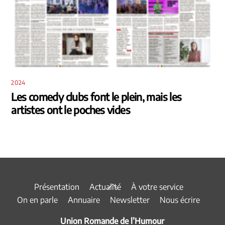
2024
Les comedy clubs font le plein, mais les
artistes ont le poches vides
Back
Présentation
Actualité
À votre service
To
On en parle
Annuaire
Newsletter
Nous écrire
Top
Union Romande de l’Humour