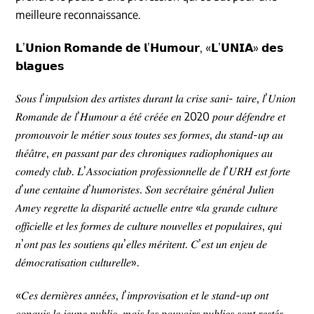
meilleure reconnaissance.
𝗟’𝗨𝗻𝗶𝗼𝗻 𝗥𝗼𝗺𝗮𝗻𝗱𝗲 𝗱𝗲 𝗹’𝗛𝘂𝗺𝗼𝘂𝗿, «𝗟’𝗨𝗡𝗜𝗔» 𝗱𝗲𝘀
𝗯𝗹𝗮𝗴𝘂𝗲𝘀
𝑆𝑜𝑢𝑠 𝑙’𝑖𝑚𝑝𝑢𝑙𝑠𝑖𝑜𝑛 𝑑𝑒𝑠 𝑎𝑟𝑡𝑖𝑠𝑡𝑒𝑠 𝑑𝑢𝑟𝑎𝑛𝑡 𝑙𝑎 𝑐𝑟𝑖𝑠𝑒 𝑠𝑎𝑛𝑖- 𝑡𝑎𝑖𝑟𝑒, 𝑙’𝑈𝑛𝑖𝑜𝑛
𝑅𝑜𝑚𝑎𝑛𝑑𝑒 𝑑𝑒 𝑙’𝐻𝑢𝑚𝑜𝑢𝑟 𝑎 𝑒́𝑡𝑒́ 𝑐𝑟𝑒́𝑒́𝑒 𝑒𝑛 2020 𝑝𝑜𝑢𝑟 𝑑𝑒́𝑓𝑒𝑛𝑑𝑟𝑒 𝑒𝑡
𝑝𝑟𝑜𝑚𝑜𝑢𝑣𝑜𝑖𝑟 𝑙𝑒 𝑚𝑒́𝑡𝑖𝑒𝑟 𝑠𝑜𝑢𝑠 𝑡𝑜𝑢𝑡𝑒𝑠 𝑠𝑒𝑠 𝑓𝑜𝑟𝑚𝑒𝑠, 𝑑𝑢 𝑠𝑡𝑎𝑛𝑑-𝑢𝑝 𝑎𝑢
𝑡ℎ𝑒́𝑎̂𝑡𝑟𝑒, 𝑒𝑛 𝑝𝑎𝑠𝑠𝑎𝑛𝑡 𝑝𝑎𝑟 𝑑𝑒𝑠 𝑐ℎ𝑟𝑜𝑛𝑖𝑞𝑢𝑒𝑠 𝑟𝑎𝑑𝑖𝑜𝑝ℎ𝑜𝑛𝑖𝑞𝑢𝑒𝑠 𝑎𝑢
𝑐𝑜𝑚𝑒𝑑𝑦 𝑐𝑙𝑢𝑏. 𝐿’𝐴𝑠𝑠𝑜𝑐𝑖𝑎𝑡𝑖𝑜𝑛 𝑝𝑟𝑜𝑓𝑒𝑠𝑠𝑖𝑜𝑛𝑛𝑒𝑙𝑙𝑒 𝑑𝑒 𝑙’𝑈𝑅𝐻 𝑒𝑠𝑡 𝑓𝑜𝑟𝑡𝑒
𝑑’𝑢𝑛𝑒 𝑐𝑒𝑛𝑡𝑎𝑖𝑛𝑒 𝑑’ℎ𝑢𝑚𝑜𝑟𝑖𝑠𝑡𝑒𝑠. 𝑆𝑜𝑛 𝑠𝑒𝑐𝑟𝑒́𝑡𝑎𝑖𝑟𝑒 𝑔𝑒́𝑛𝑒́𝑟𝑎𝑙 𝐽𝑢𝑙𝑖𝑒𝑛
𝐴𝑚𝑒𝑦 𝑟𝑒𝑔𝑟𝑒𝑡𝑡𝑒 𝑙𝑎 𝑑𝑖𝑠𝑝𝑎𝑟𝑖𝑡𝑒́ 𝑎𝑐𝑡𝑢𝑒𝑙𝑙𝑒 𝑒𝑛𝑡𝑟𝑒 «𝑙𝑎 𝑔𝑟𝑎𝑛𝑑𝑒 𝑐𝑢𝑙𝑡𝑢𝑟𝑒
𝑜𝑓𝑓𝑖𝑐𝑖𝑒𝑙𝑙𝑒 𝑒𝑡 𝑙𝑒𝑠 𝑓𝑜𝑟𝑚𝑒𝑠 𝑑𝑒 𝑐𝑢𝑙𝑡𝑢𝑟𝑒 𝑛𝑜𝑢𝑣𝑒𝑙𝑙𝑒𝑠 𝑒𝑡 𝑝𝑜𝑝𝑢𝑙𝑎𝑖𝑟𝑒𝑠, 𝑞𝑢𝑖
𝑛’𝑜𝑛𝑡 𝑝𝑎𝑠 𝑙𝑒𝑠 𝑠𝑜𝑢𝑡𝑖𝑒𝑛𝑠 𝑞𝑢’𝑒𝑙𝑙𝑒𝑠 𝑚𝑒́𝑟𝑖𝑡𝑒𝑛𝑡. 𝐶’𝑒𝑠𝑡 𝑢𝑛 𝑒𝑛𝑗𝑒𝑢 𝑑𝑒
𝑑𝑒́𝑚𝑜𝑐𝑟𝑎𝑡𝑖𝑠𝑎𝑡𝑖𝑜𝑛 𝑐𝑢𝑙𝑡𝑢𝑟𝑒𝑙𝑙𝑒».
«𝐶𝑒𝑠 𝑑𝑒𝑟𝑛𝑖𝑒̀𝑟𝑒𝑠 𝑎𝑛𝑛𝑒́𝑒𝑠, 𝑙’𝑖𝑚𝑝𝑟𝑜𝑣𝑖𝑠𝑎𝑡𝑖𝑜𝑛 𝑒𝑡 𝑙𝑒 𝑠𝑡𝑎𝑛𝑑-𝑢𝑝 𝑜𝑛𝑡
𝑐𝑜𝑛𝑞𝑢𝑖𝑠 𝑙𝑒 𝑗𝑒𝑢𝑛𝑒 𝑝𝑢𝑏𝑙𝑖𝑐, 𝑚𝑎𝑖𝑠 𝑙𝑒𝑠 𝑝𝑜𝑢𝑣𝑜𝑖𝑟𝑠 𝑝𝑢𝑏𝑙𝑖𝑐𝑠 𝑠𝑜𝑛𝑡 𝑟𝑒𝑠𝑡𝑒́𝑠