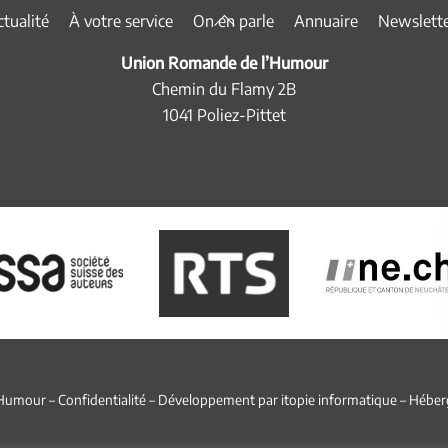
Back
tualité
À votre service
On en parle
Annuaire
Newslett
To
Union Romande de l’Humour
Top
Chemin du Flamy 2B
1041 Poliez-Pittet
’Humour –
Confidentialité
– Développement par
itopie informatique
– Héber