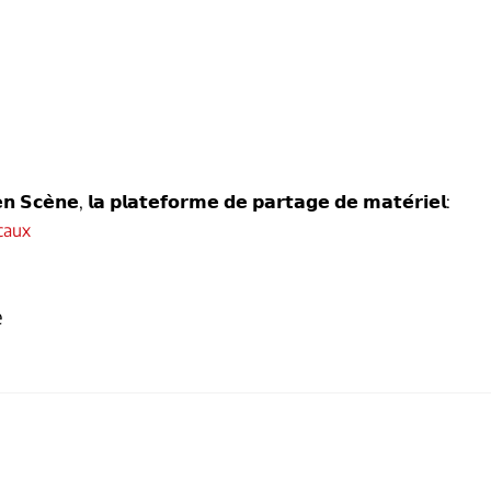
𝗲𝗻 𝗦𝗰𝗲̀𝗻𝗲, 𝗹𝗮 𝗽𝗹𝗮𝘁𝗲𝗳𝗼𝗿𝗺𝗲 𝗱𝗲 𝗽𝗮𝗿𝘁𝗮𝗴𝗲 𝗱𝗲 𝗺𝗮𝘁𝗲́𝗿𝗶𝗲𝗹:
caux
e