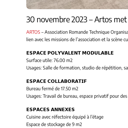
30 novembre 2023 – Artos met se
ARTOS
– Association Romande Technique Organisati
lien avec les missions de l’association et la scène c
𝗘𝗦𝗣𝗔𝗖𝗘 𝗣𝗢𝗟𝗬𝗩𝗔𝗟𝗘𝗡𝗧 𝗠𝗢𝗗𝗨𝗟𝗔𝗕𝗟𝗘
Surface utile: 76.00 m2
Usages: Salle de formation, studio de répétition,
𝗘𝗦𝗣𝗔𝗖𝗘 𝗖𝗢𝗟𝗟𝗔𝗕𝗢𝗥𝗔𝗧𝗜𝗙
Bureau fermé de 17.50 m2
Usages: Travail de bureau, espace privatif pour de
𝗘𝗦𝗣𝗔𝗖𝗘𝗦 𝗔𝗡𝗡𝗘𝗫𝗘𝗦
Cuisine avec réfectoire équipé à l’étage
Espace de stockage de 9 m2