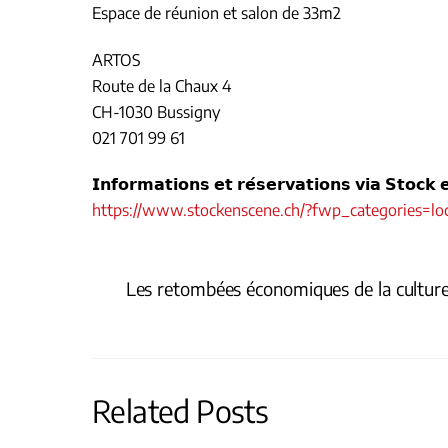
Espace de réunion et salon de 33m2
ARTOS
Route de la Chaux 4
CH-1030 Bussigny
021 701 99 61
𝗜𝗻𝗳𝗼𝗿𝗺𝗮𝘁𝗶𝗼𝗻𝘀 𝗲𝘁 𝗿𝗲́𝘀𝗲𝗿𝘃𝗮𝘁𝗶𝗼𝗻𝘀 𝘃𝗶𝗮 𝗦𝘁𝗼𝗰𝗸 
https://www.stockenscene.ch/?fwp_categories=lo
Les retombées économiques de la cultur
Related Posts