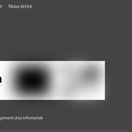
er
Nous écrire
gement chez
Infomaniak