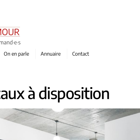
omand·e·s
On en parle
Annuaire
Contact
aux à disposition