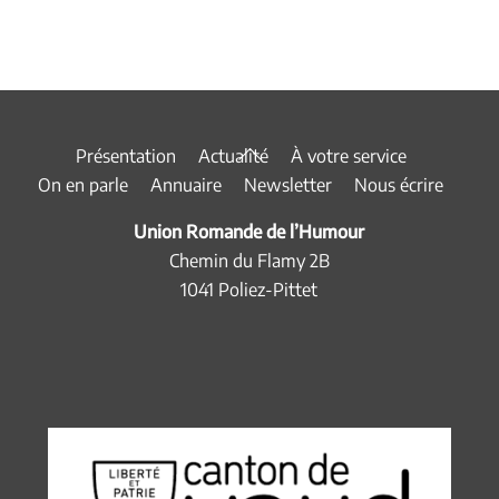
Back
Présentation
Actualité
À votre service
To
On en parle
Annuaire
Newsletter
Nous écrire
Top
Union Romande de l’Humour
Chemin du Flamy 2B
1041 Poliez-Pittet