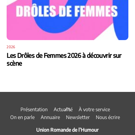
2026
Les Drôles de Femmes 2026 à découvrir sur
scène
Back
Présentation
Actualité
À votre service
To
On en parle
Annuaire
Newsletter
Nous écrire
Top
Union Romande de l’Humour