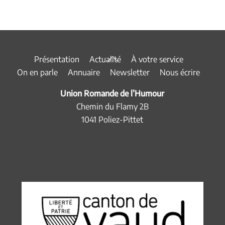
Back
Présentation
Actualité
À votre service
To
On en parle
Annuaire
Newsletter
Nous écrire
Top
Union Romande de l’Humour
Chemin du Flamy 2B
1041 Poliez-Pittet