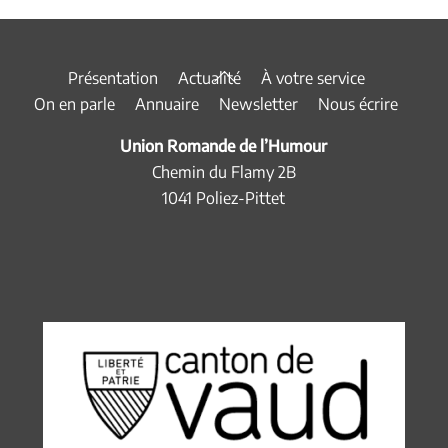
Back
Présentation
Actualité
À votre service
To
On en parle
Annuaire
Newsletter
Nous écrire
Top
Union Romande de l’Humour
Chemin du Flamy 2B
1041 Poliez-Pittet