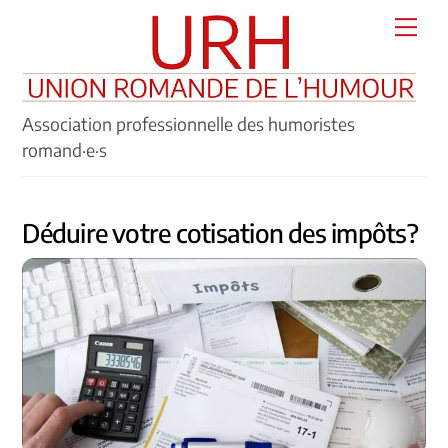
Skip
Men
to
content
Association professionnelle des humoristes
romand·e·s
Déduire votre cotisation des impôts?