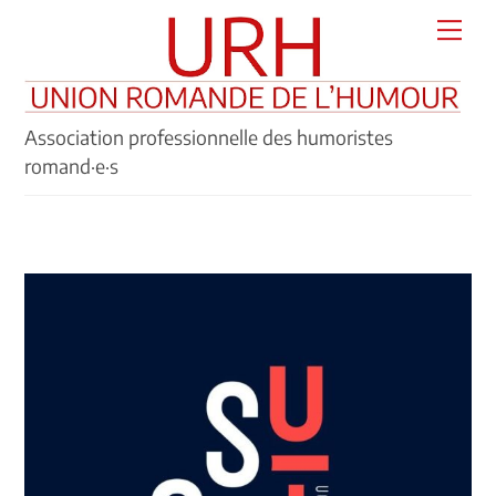
Skip
Men
to
content
Association professionnelle des humoristes
romand·e·s