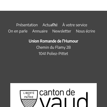
Back
Présentation
Actualité
À votre service
To
On en parle
Annuaire
Newsletter
Nous écrire
Top
Union Romande de l’Humour
Chemin du Flamy 2B
1041 Poliez-Pittet