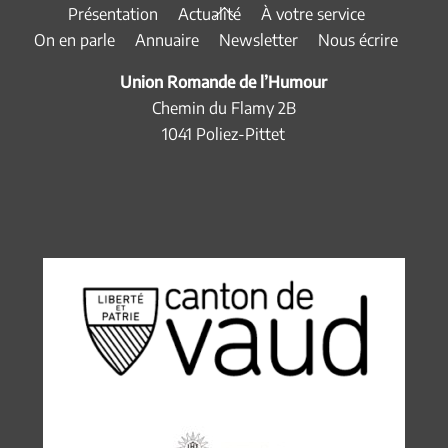
Back
Présentation
Actualité
À votre service
To
On en parle
Annuaire
Newsletter
Nous écrire
Top
Union Romande de l’Humour
Chemin du Flamy 2B
1041 Poliez-Pittet