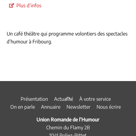
Plus d’infos
Un café théâtre qui programme volontiers des spectacles
d’humour à Fribourg.
Back
Présentation
Actualité
À votre service
To
On en parle
Annuaire
Newsletter
Nous écrire
Top
Union Romande de l’Humour
Chemin du Flamy 2B
1041 Poliez-Pittet