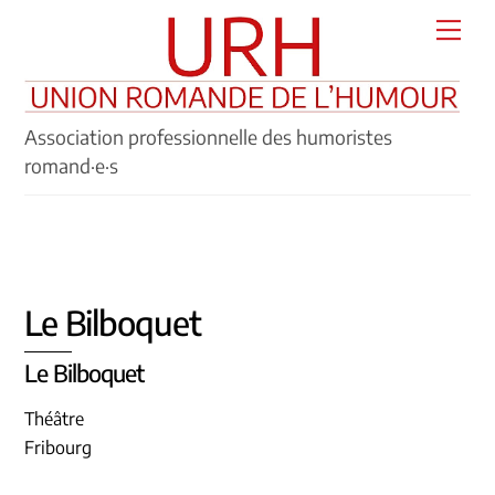
Skip
Men
to
content
Association professionnelle des humoristes
romand·e·s
Le Bilboquet
Le Bilboquet
Théâtre
Fribourg