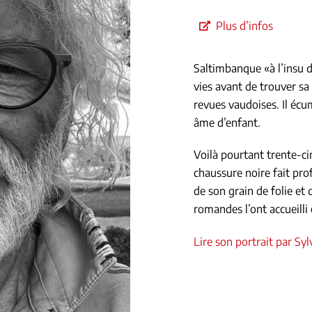
Plus d’infos
Saltimbanque «à l’insu d
vies avant de trouver sa
revues vaudoises. Il éc
âme d’enfant.
Voilà pourtant trente-c
chaussure noire fait pro
de son grain de folie et
romandes l’ont accueill
Lire son portrait par Sy