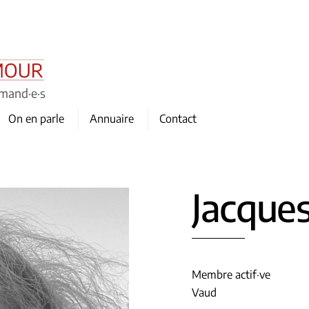
omand·e·s
On en parle
Annuaire
Contact
Jacque
Membre actif·ve
Vaud