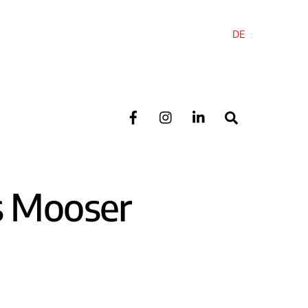
DE
Search
s Mooser