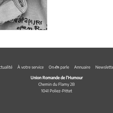
Back
tualité
À votre service
On en parle
Annuaire
Newslett
To
Union Romande de l’Humour
Top
Chemin du Flamy 2B
1041 Poliez-Pittet