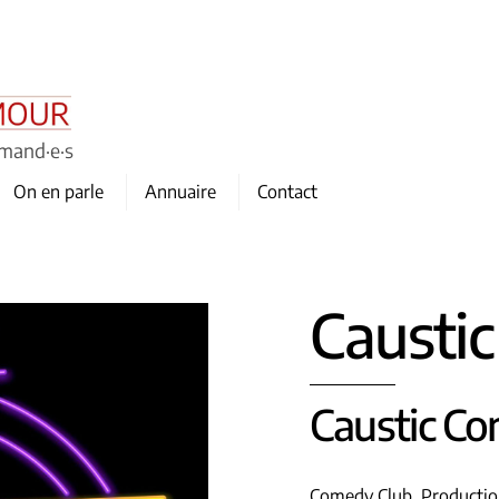
omand·e·s
On en parle
Annuaire
Contact
Causti
Caustic C
Comedy Club, Producti