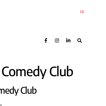
DE
Search
c Comedy Club
omedy Club
on