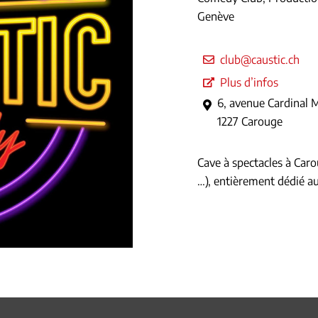
Genève
club@caustic.ch
Plus d’infos
6, avenue Cardinal 
1227 Carouge
Cave à spectacles à Caro
…), entièrement dédié a