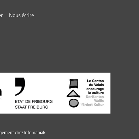
er
Nous écrire
gement chez
Infomaniak