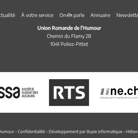
Back
tualité
À votre service
On en parle
Annuaire
Newslett
To
Union Romande de l’Humour
Top
Chemin du Flamy 2B
1041 Poliez-Pittet
’Humour –
Confidentialité
– Développement par
itopie informatique
– Héber