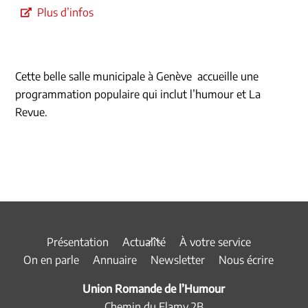
Plus d’infos
Cette belle salle municipale à Genève accueille une
programmation populaire qui inclut l’humour et La
Revue.
Back
Présentation
Actualité
À votre service
To
On en parle
Annuaire
Newsletter
Nous écrire
Top
Union Romande de l’Humour
Chemin du Flamy 2B