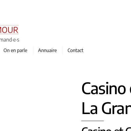
omand·e·s
On en parle
Annuaire
Contact
Casino 
La Gra