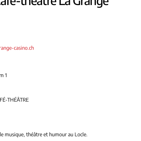
Café-théâtre La Grange
ange-casino.ch
m 1
FÉ-THÉÂTRE
e musique, théâtre et humour au Locle.