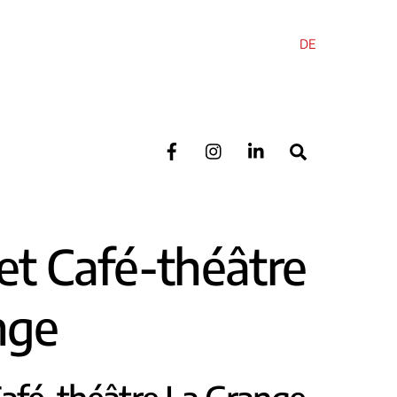
DE
Search
et Café-théâtre
nge