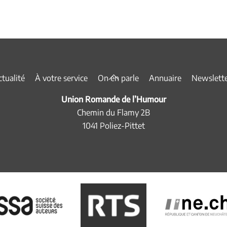
Back
tualité
À votre service
On en parle
Annuaire
Newslett
To
Union Romande de l’Humour
Top
Chemin du Flamy 2B
1041 Poliez-Pittet