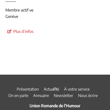
Membre actif·ve
Genève
Plus d’infos
Back
Présentation
Actualité
À votre service
To
On en parle
Annuaire
Newsletter
Nous écrire
Top
Union Romande de l’Humour