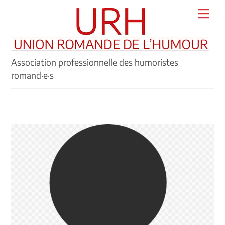
Skip
Men
to
content
Association professionnelle des humoristes
romand·e·s