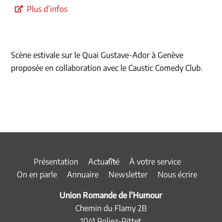
Plus d’infos
Scène estivale sur le Quai Gustave-Ador à Genève
proposée en collaboration avec le Caustic Comedy Club.
Back
Présentation
Actualité
À votre service
To
On en parle
Annuaire
Newsletter
Nous écrire
Top
Union Romande de l’Humour
Chemin du Flamy 2B
1041 Poliez-Pittet