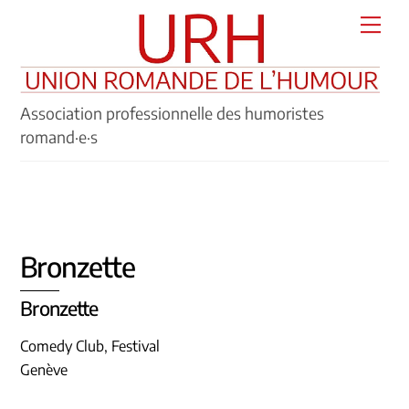
Skip
Men
to
content
Association professionnelle des humoristes
romand·e·s
Bronzette
Bronzette
Comedy Club, Festival
Genève