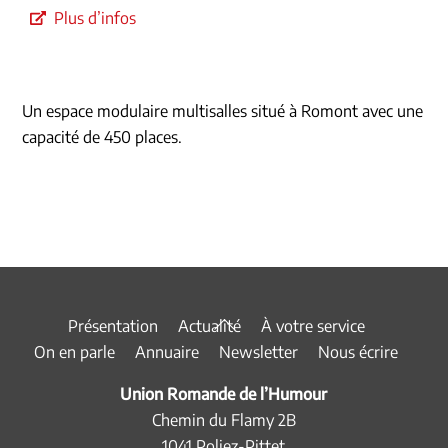
Plus d’infos
Un espace modulaire multisalles situé à Romont avec une
capacité de 450 places.
Back
Présentation
Actualité
À votre service
To
On en parle
Annuaire
Newsletter
Nous écrire
Top
Union Romande de l’Humour
Chemin du Flamy 2B
1041 Poliez-Pittet