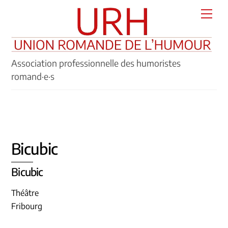
Skip
Men
to
content
Association professionnelle des humoristes
romand·e·s
Bicubic
Bicubic
Théâtre
Fribourg